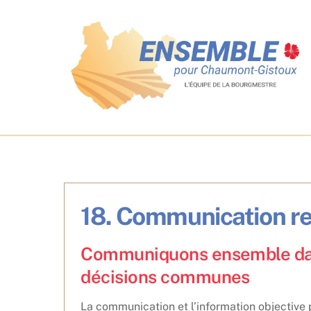
Skip
to
content
18. Communication re
Communiquons ensemble dans 
décisions communes
La communication et l’information objective p